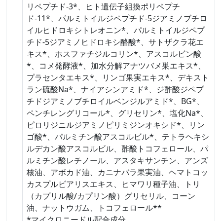
リペプチド-3*、ヒト遺伝子組換ポリペプチ
ド-11*、パルミトイルジペプチド-5ジアミノブチロ
イルヒドロキシトレオニン*、パルミトイルジペプ
チド-5ジアミノヒドロキシ酪酸*、サトザクラ花エ
キス*、ホスファチジルコリン*、アスコルビン酸
*、コメ発酵液*、加水分解アナツバメ巣エキス*、
プラセンタエキス*、リンゴ果実エキス*、デキスト
ラン硫酸Na*、ナイアシンアミド*、ジ酢酸ジペプ
チドジアミノブチロイルベンジルアミド*、BG*、
ペンチレングリコール*、グリセリン*、塩化Na*、
ピロリジニルジアミノピリミジンオキシド*、リン
ゴ酸*、パルミチン酸アスコルビル*、テトラヘキシ
ルデカン酸アスコルビル、酢酸トコフェロール、パ
ルミチン酸レチノール、アスタキサンチン、アンズ
核油、アボカド油、カニナバラ果実油、ヘマトコッ
カスプルビアリスエキス、ヒマワリ種子油、トリ
（カプリル酸/カプリン酸）グリセリル、コーン
油、ナットウガム、トコフェロール**
*マイクロニードル配合成分