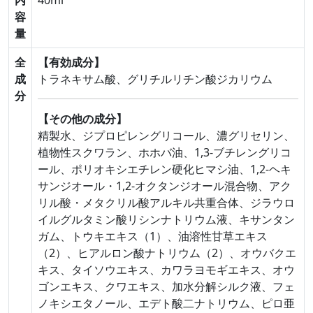
容
量
全
【有効成分】
成
トラネキサム酸、グリチルリチン酸ジカリウム
分
【その他の成分】
精製水、ジプロピレングリコール、濃グリセリン、
植物性スクワラン、ホホバ油、1,3-ブチレングリコ
ール、ポリオキシエチレン硬化ヒマシ油、1,2-ヘキ
サンジオール・1,2-オクタンジオール混合物、アク
リル酸・メタクリル酸アルキル共重合体、ジラウロ
イルグルタミン酸リシンナトリウム液、キサンタン
ガム、トウキエキス（1）、油溶性甘草エキス
（2）、ヒアルロン酸ナトリウム（2）、オウバクエ
キス、タイソウエキス、カワラヨモギエキス、オウ
ゴンエキス、クワエキス、加水分解シルク液、フェ
ノキシエタノール、エデト酸二ナトリウム、ピロ亜