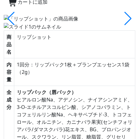
カートに追加
商
リップショット
品
名
内
1回分：リップパック1枚＋プランプエッセンス1袋
容
（2g）
量
全
リップパック（唇パック）
成
ヒアルロン酸Na、アデノシン、ナイアシンアミド、
分
3-O-エチルアスコルビン酸、シアノコバラミン、ト
コフェリルリン酸Na、ヘキサペプチド-3、トコフェ
ロール、オルニチン、カニナバラ果実(センチフォリ
アバラ/ダマスクバラ)花エキス、BG、プロパンジオ
ール、スクワラン、リン脂質、糖脂質、グリセリ