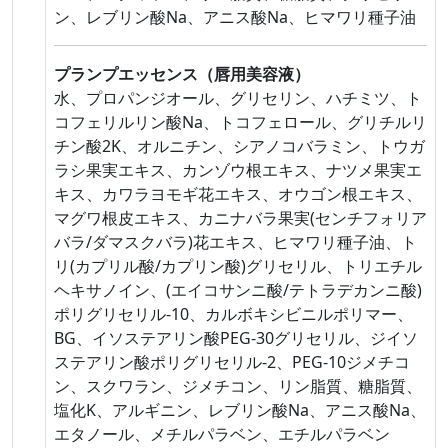
ン、レブリン酸Na、アニス酸Na、ヒマワリ種子油
プランプエッセンス（唇用美容液）
水、プロパンジオール、グリセリン、ハチミツ、ト
コフェリルリン酸Na、トコフェロール、グリチルリ
チン酸2K、オルニチン、シアノコバラミン、トウガ
ラシ果実エキス、カンゾウ根エキス、ナツメ果実エ
キス、カワラヨモギ花エキス、オウゴン根エキス、
マグワ根皮エキス、カニナバラ果実(センチフォリア
バラ/ダマスクバラ)花エキス、ヒマワリ種子油、ト
リ(カプリル酸/カプリン酸)グリセリル、トリエチル
ヘキサノイン、(エイコサンニ酸/テトラデカンニ酸)
ポリグリセリル-10、カルボキシビニルポリマー、
BG、イソステアリン酸PEG-30グリセリル、ジイソ
ステアリン酸ポリグリセリル-2、PEG-10ジメチコ
ン、スクワラン、ジメチコン、リン脂質、糖脂質、
塩化K、アルギニン、レブリン酸Na、アニス酸Na、
エタノール、メチルパラベン、エチルパラベン