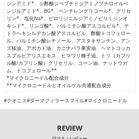
シンアミド*、ジ酢酸ジペプチドジアミノブチロイルベ
ンジルアミド*、BG*、ペンチレングリコール*、グリセ
リン*、塩化Na*、ピロリジニルジアミノピリミジンオ
キシド*、リンゴ酸*、パルミチン酸アスコルビル*、テ
トラヘキシルデカン酸アスコルビル、酢酸トコフェロー
ル、パルミチン酸レチノール、アスタキサンチン、アン
ズ核油、アボカド油、カニナバラ果実油、ヘマトコッカ
スプルビアリスエキス、ヒマワリ種子油、トリ（カプリ
ル酸/カプリン酸）グリセリル、コーン油、ナットウガ
ム、トコフェロール**
*マイクロニードル配合成分
**マイクロニードルとオイルゲル共通配合成分
#クオニス
#ダーマフィラースマイル
#マイクロニードル
口コミ・レビュー